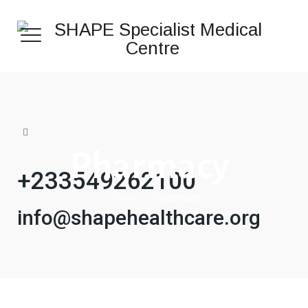
Pharmacy
+233549262100
Home
⁄
Pharmacy
info@shapehealthcare.org